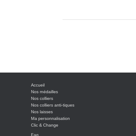
Accueil
Nos médailles
Nos colliers
Nos colliers anti-tiques
Nos laisses
Ma personnalisation
Clic & Change
Faq