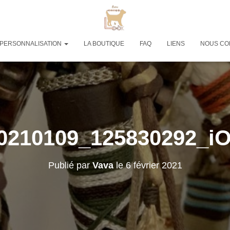
PERSONNALISATION
LA BOUTIQUE
FAQ
LIENS
NOUS CO
0210109_125830292_i
Publié par
Vava
le
6 février 2021