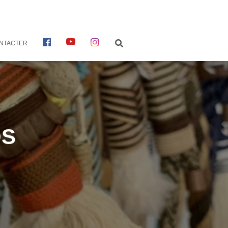
F
Y
I
NTACTER
A
O
N
C
U
S
E
T
T
B
U
A
O
B
G
O
E
R
K
A
M
OS