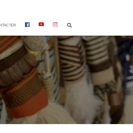
F
Y
I
NTACTER
A
O
N
C
U
S
E
T
T
B
U
A
O
B
G
O
E
R
K
A
M