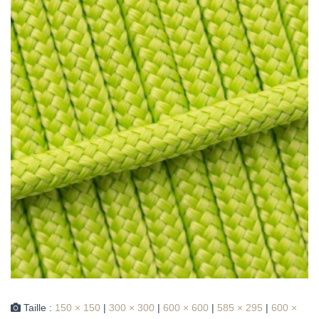
Taille :
150 × 150
|
300 × 300
|
600 × 600
|
585 × 295
|
600 ×