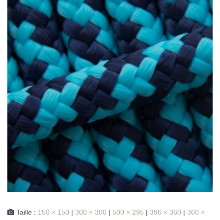
Taille :
150 × 150
|
300 × 300
|
500 × 295
|
396 × 360
|
360 ×