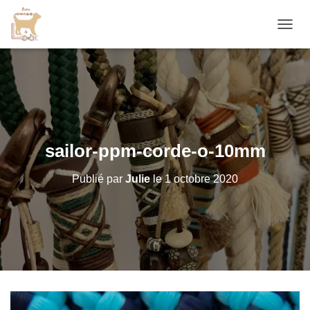
D
É
P
L
I
E
R
L
A
sailor-ppm-corde-o-10mm
N
A
Publié par
Julie
le
1 octobre 2020
V
I
G
A
T
I
O
N