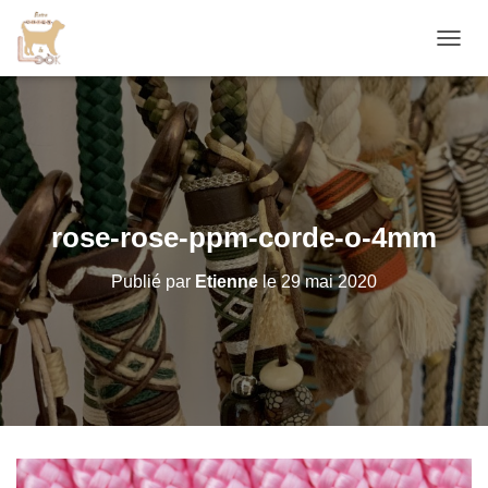
D
É
P
L
I
E
R
L
A
rose-rose-ppm-corde-o-4mm
N
A
Publié par
Etienne
le
29 mai 2020
V
I
G
A
T
I
O
N