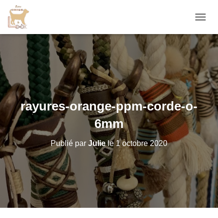
D
É
P
L
I
E
R
L
A
rayures-orange-ppm-corde-o-
N
A
6mm
V
I
Publié par
Julie
le
1 octobre 2020
G
A
T
I
O
N