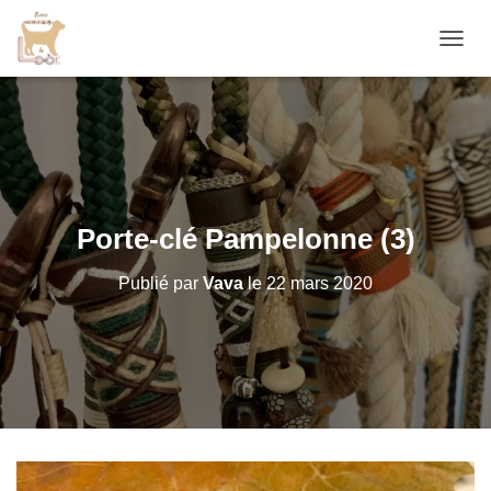
D
É
P
L
I
E
R
L
A
Porte-clé Pampelonne (3)
N
A
Publié par
Vava
le
22 mars 2020
V
I
G
A
T
I
O
N