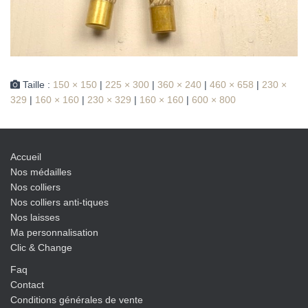
Taille :
150 × 150
|
225 × 300
|
360 × 240
|
460 × 658
|
230 ×
329
|
160 × 160
|
230 × 329
|
160 × 160
|
600 × 800
Accueil
Nos médailles
Nos colliers
Nos colliers anti-tiques
Nos laisses
Ma personnalisation
Clic & Change
Faq
Contact
Conditions générales de vente