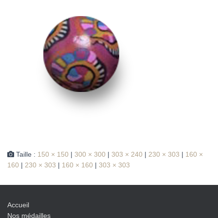
Taille :
150 × 150
|
300 × 300
|
303 × 240
|
230 × 303
|
160 ×
160
|
230 × 303
|
160 × 160
|
303 × 303
Accueil
Nos médailles