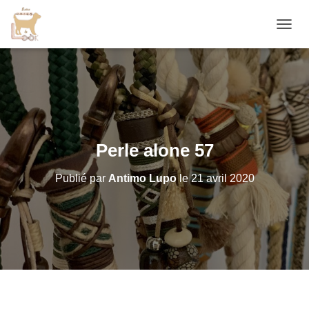
D
É
P
L
I
E
R
L
A
Perle alone 57
N
A
Publié par
Antimo Lupo
le
21 avril 2020
V
I
G
A
T
I
O
N