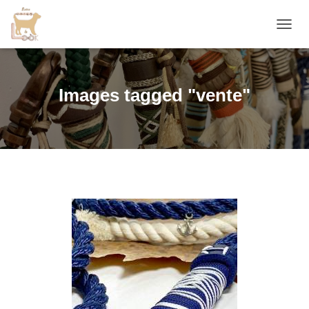
D
É
P
L
I
Images tagged "vente"
E
R
L
A
N
A
V
I
G
A
T
I
O
N