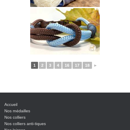
1
2
3
4
16
17
18
►
Accueil
Nos médailles
Nos colliers
Nos colliers anti-tiques