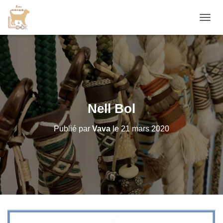
D
É
P
L
I
E
R
L
A
Nell Bol
N
A
Publié par
Vava
le
21 mars 2020
V
I
G
A
T
I
O
N