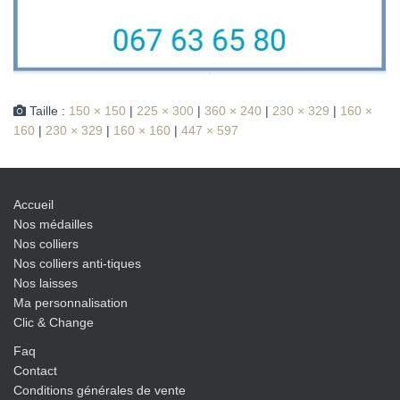
Taille :
150 × 150
|
225 × 300
|
360 × 240
|
230 × 329
|
160 ×
160
|
230 × 329
|
160 × 160
|
447 × 597
Accueil
Nos médailles
Nos colliers
Nos colliers anti-tiques
Nos laisses
Ma personnalisation
Clic & Change
Faq
Contact
Conditions générales de vente