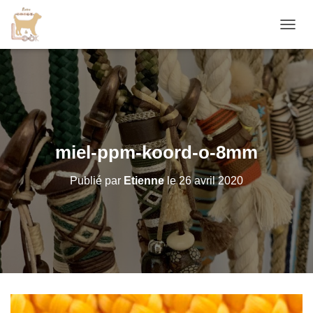
D
É
P
L
I
E
R
L
A
miel-ppm-koord-o-8mm
N
A
Publié par
Etienne
le
26 avril 2020
V
I
G
A
T
I
O
N