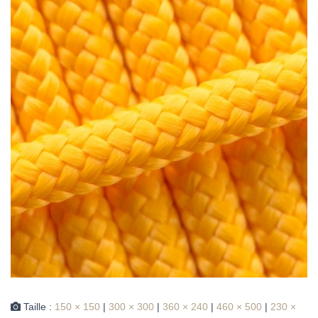
Taille :
150 × 150
|
300 × 300
|
360 × 240
|
460 × 500
|
230 ×