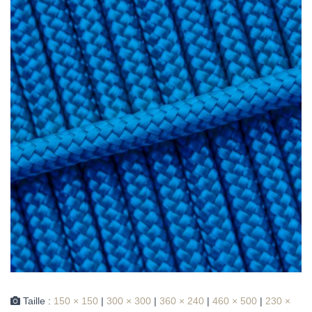
Taille :
150 × 150
|
300 × 300
|
360 × 240
|
460 × 500
|
230 ×