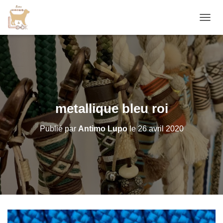
D
É
P
L
I
E
R
L
A
metallique bleu roi
N
A
Publié par
Antimo Lupo
le
26 avril 2020
V
I
G
A
T
I
O
N