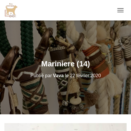
D
É
P
L
I
E
R
L
A
Mariniere (14)
N
A
Publié par
Vava
le
22 février 2020
V
I
G
A
T
I
O
N