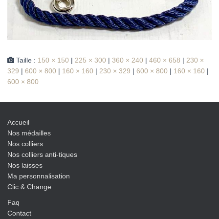
Taille :
150 × 150
|
225 × 300
|
360 × 240
|
460 × 658
|
230 ×
329
|
600 × 800
|
160 × 160
|
230 × 329
|
600 × 800
|
160 × 160
|
600 × 800
Accueil
Nos médailles
Nos colliers
Nos colliers anti-tiques
Nos laisses
Ma personnalisation
Clic & Change
Faq
Contact