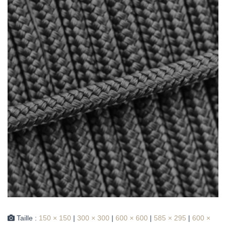
Taille :
150 × 150
|
300 × 300
|
600 × 600
|
585 × 295
|
600 ×