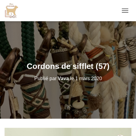
D
É
P
L
I
E
R
L
A
Cordons de sifflet (57)
N
A
Publié par
Vava
le
1 mars 2020
V
I
G
A
T
I
O
N