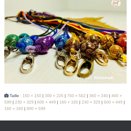
Taille :
150 × 150
|
300 × 225
|
750 × 562
|
360 × 240
|
460 ×
599
|
230 × 329
|
600 × 449
|
160 × 160
|
230 × 329
|
600 × 449
|
160 × 160
|
800 × 599