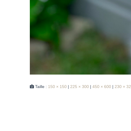
Taille :
150 × 150
|
225 × 300
|
450 × 600
|
230 × 3