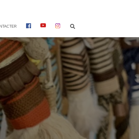
F
Y
I
NTACTER
A
O
N
C
U
S
E
T
T
B
U
A
O
B
G
O
E
R
K
A
M
5