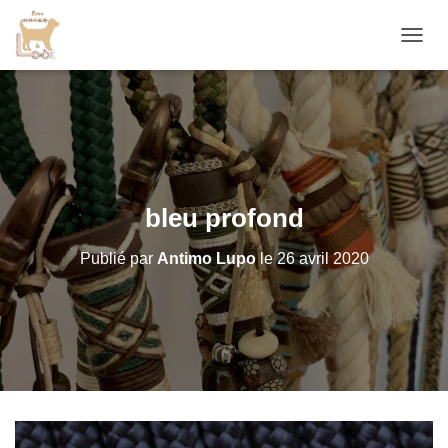
D
É
P
L
I
E
R
L
A
bleu profond
N
A
Publié par
Antimo Lupo
le
26 avril 2020
V
I
G
A
T
I
O
N