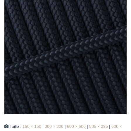
Taille :
150 × 150
|
300 × 300
|
600 × 600
|
585 × 295
|
600 ×