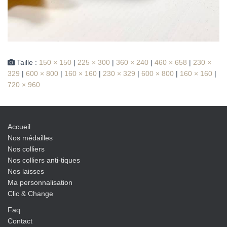
Taille :
150 × 150
|
225 × 300
|
360 × 240
|
460 × 658
|
230 ×
329
|
600 × 800
|
160 × 160
|
230 × 329
|
600 × 800
|
160 × 160
|
720 × 960
Accueil
Nos médailles
Nos colliers
Nos colliers anti-tiques
Nos laisses
Ma personnalisation
Clic & Change
Faq
Contact