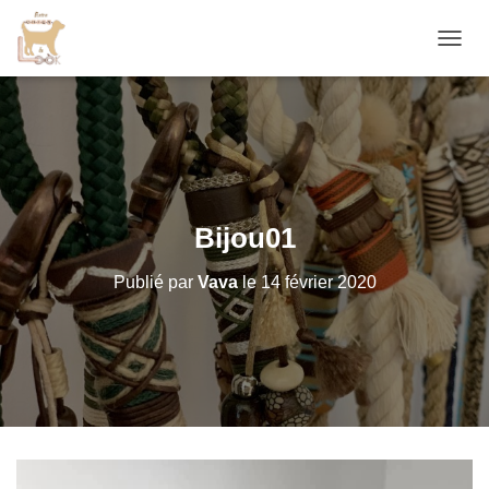
D
É
P
L
I
E
R
L
A
Bijou01
N
A
Publié par
Vava
le
14 février 2020
V
I
G
A
T
I
O
N