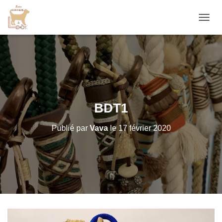
D
É
P
L
I
E
R
L
A
BDT1
N
A
Publié par
Vava
le
17 février 2020
V
I
G
A
T
I
O
N