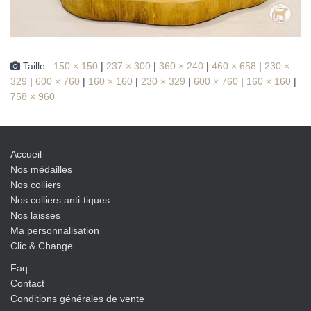
Taille :
150 × 150
|
237 × 300
|
360 × 240
|
460 × 658
|
230 ×
329
|
600 × 760
|
160 × 160
|
230 × 329
|
600 × 760
|
160 × 160
|
758 × 960
Accueil
Nos médailles
Nos colliers
Nos colliers anti-tiques
Nos laisses
Ma personnalisation
Clic & Change
Faq
Contact
Conditions générales de vente