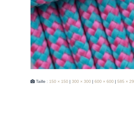
Taille :
150 × 150
|
300 × 300
|
600 × 600
|
585 × 2