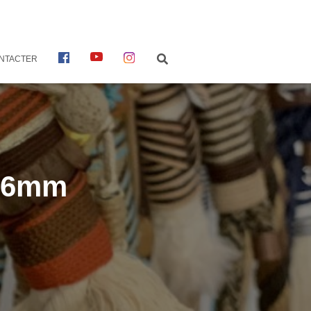
F
Y
I
NTACTER
A
O
N
C
U
S
E
T
T
B
U
A
O
B
G
O
E
R
K
A
M
o-6mm