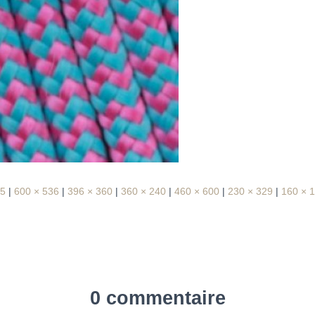
95
|
600 × 536
|
396 × 360
|
360 × 240
|
460 × 600
|
230 × 329
|
160 × 
0 commentaire