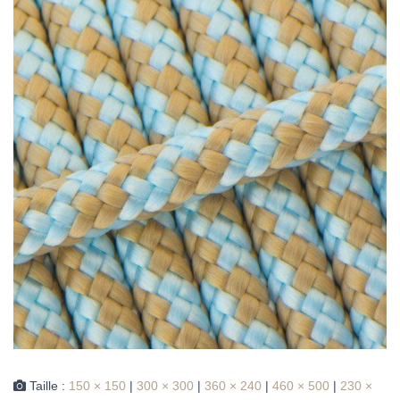
Taille :
150 × 150
|
300 × 300
|
360 × 240
|
460 × 500
|
230 ×