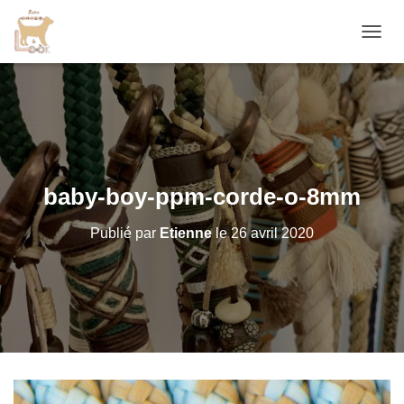
D
É
P
L
I
E
R
L
A
baby-boy-ppm-corde-o-8mm
N
A
Publié par
Etienne
le
26 avril 2020
V
I
G
A
T
I
O
N