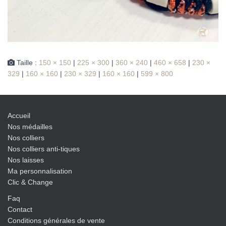
Taille :
150 × 150
|
225 × 300
|
360 × 240
|
460 × 658
|
230 ×
329
|
160 × 160
|
230 × 329
|
160 × 160
|
599 × 800
Accueil
Nos médailles
Nos colliers
Nos colliers anti-tiques
Nos laisses
Ma personnalisation
Clic & Change
Faq
Contact
Conditions générales de vente