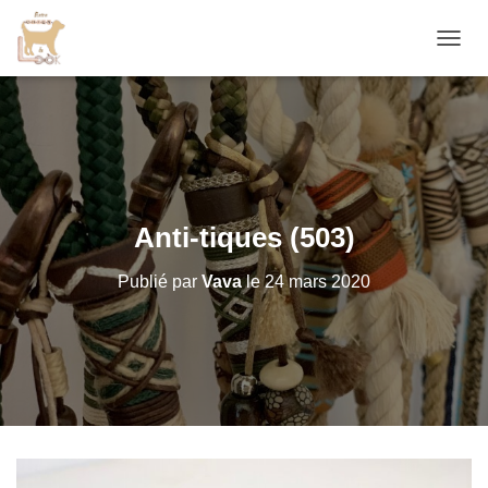
D
É
P
L
I
E
R
L
A
Anti-tiques (503)
N
A
Publié par
Vava
le
24 mars 2020
V
I
G
A
T
I
O
N