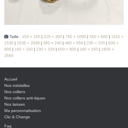
Taille :
150 × 150
|
225 × 300
|
750 × 1000
|
450 × 600
|
1152 ×
1536
|
1536 × 2048
|
360 × 240
|
460 × 658
|
230 × 329
|
600 ×
800
|
160 × 160
|
230 × 329
|
600 × 800
|
160 × 160
|
1920 ×
2560
Accueil
Nos médailles
Nos colliers
Nos colliers anti-tiques
Nos laisses
Ma personnalisation
Clic & Change
Faq