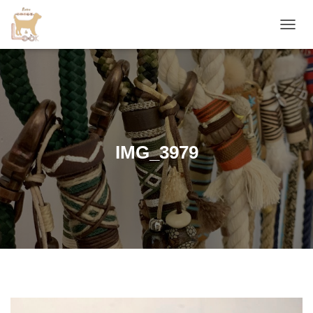
D
É
P
L
I
E
R
L
A
IMG_3979
N
A
V
I
G
A
T
I
O
N