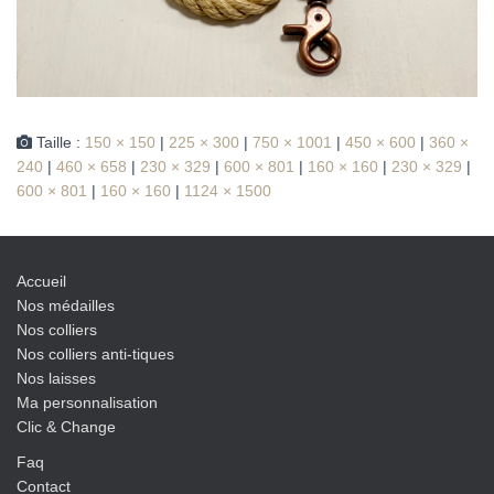
Taille :
150 × 150
|
225 × 300
|
750 × 1001
|
450 × 600
|
360 ×
240
|
460 × 658
|
230 × 329
|
600 × 801
|
160 × 160
|
230 × 329
|
600 × 801
|
160 × 160
|
1124 × 1500
Accueil
Nos médailles
Nos colliers
Nos colliers anti-tiques
Nos laisses
Ma personnalisation
Clic & Change
Faq
Contact