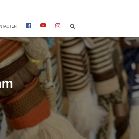
F
Y
I
NTACTER
A
O
N
C
U
S
E
T
T
B
U
A
O
B
G
O
E
R
K
A
M
mm