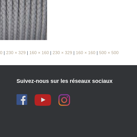
00
|
230 × 329
|
160 × 160
|
230 × 329
|
160 × 160
|
500 × 500
Suivez-nous sur les réseaux sociaux