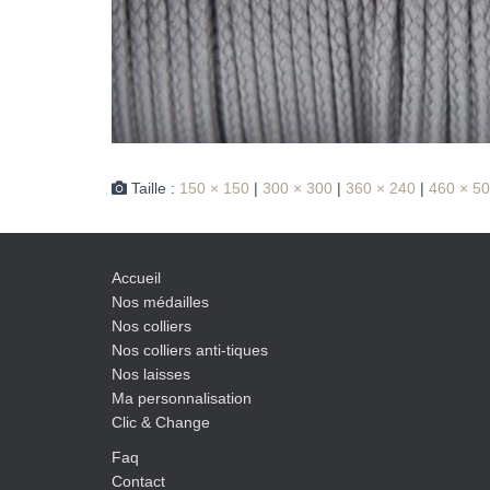
Taille :
150 × 150
|
300 × 300
|
360 × 240
|
460 × 5
Accueil
Nos médailles
Nos colliers
Nos colliers anti-tiques
Nos laisses
Ma personnalisation
Clic & Change
Faq
Contact