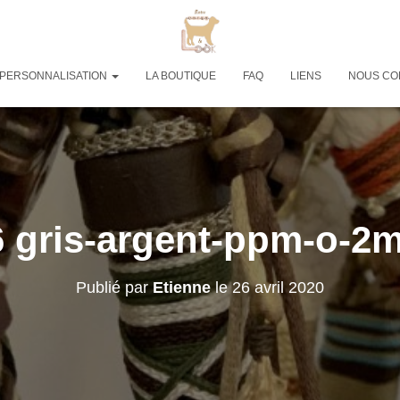
PERSONNALISATION
LA BOUTIQUE
FAQ
LIENS
NOUS CO
6 gris-argent-ppm-o-2
Publié par
Etienne
le
26 avril 2020