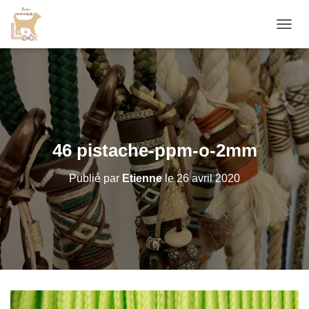
D
É
P
L
I
E
R
L
A
46 pistache-ppm-o-2mm
N
A
Publié par
Etienne
le
26 avril 2020
V
I
G
A
T
I
O
N