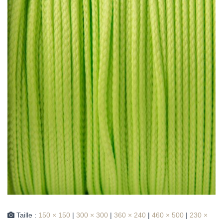
Taille :
150 × 150
|
300 × 300
|
360 × 240
|
460 × 500
|
230 ×