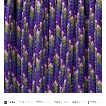
Taille :
150 × 150
|
300 × 300
|
360 × 240
|
460 × 500
|
230 ×