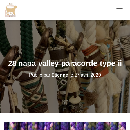
D
É
P
L
I
E
R
L
A
28 napa-valley-paracorde-type-ii
N
A
Publié par
Etienne
le
27 avril 2020
V
I
G
A
T
I
O
N