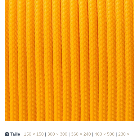
Taille :
150 × 150
|
300 × 300
|
360 × 240
|
460 × 500
|
230 ×