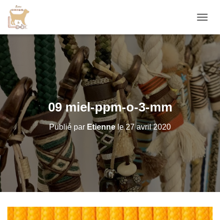
D
É
P
L
I
E
R
L
A
09 miel-ppm-o-3-mm
N
A
Publié par
Etienne
le
27 avril 2020
V
I
G
A
T
I
O
N